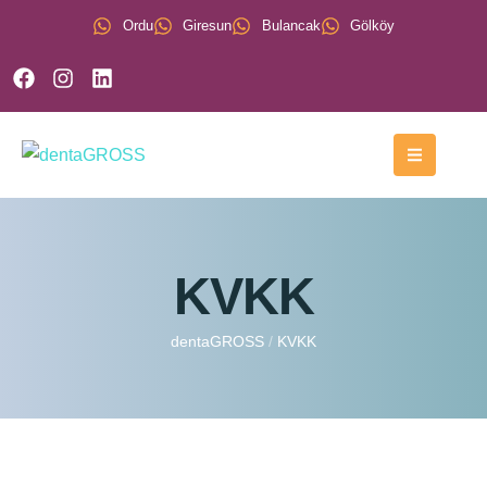
Ordu
Giresun
Bulancak
Gölköy
KVKK
dentaGROSS
/
KVKK